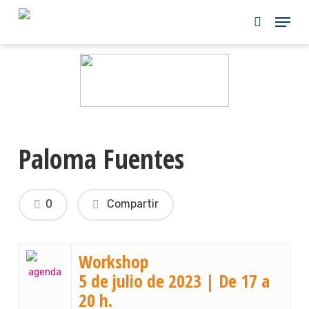
Skip
to
main
content
Paloma Fuentes
0
Compartir
Workshop
5 de julio de 2023 | De 17 a
20 h.