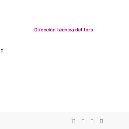
Dirección técnica del foro
AD
S
twitter
facebook
youtube
instagram