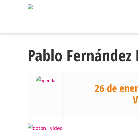
Skip
to
main
content
Pablo Fernández 
26 de ener
V