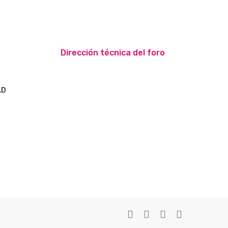
Dirección técnica del foro
AD
S
twitter
facebook
youtube
instagram