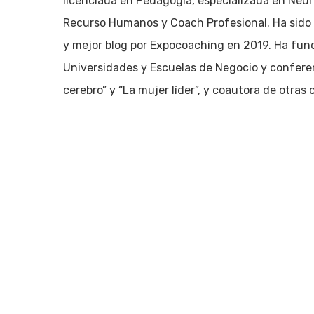
licenciada en Pedagogía, especializada en Neur
Pulsa enter para buscar o ESC para cerrar
Recurso Humanos y Coach Profesional. Ha sido 
y mejor blog por Expocoaching en 2019. Ha fun
Universidades y Escuelas de Negocio y conferenc
cerebro” y “La mujer líder”, y coautora de otras 