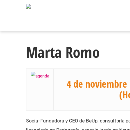
Skip
to
main
content
Marta Romo
4 de noviembre 
(H
Socia-Fundadora y CEO de BeUp, consultoría para