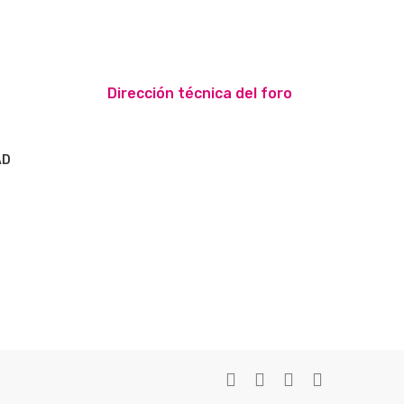
Dirección técnica del foro
AD
S
twitter
facebook
youtube
instagram