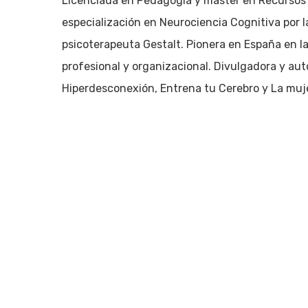
Licenciada en Pedagogía y máster en Recurso
Pulsa enter para buscar o ESC para cerrar
especialización en Neurociencia Cognitiva por l
psicoterapeuta Gestalt. Pionera en España en la 
profesional y organizacional. Divulgadora y auto
Hiperdesconexión, Entrena tu Cerebro y La mujer