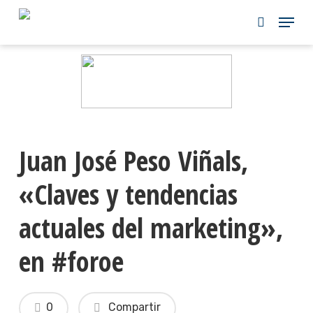
Skip
to
main
content
Juan José Peso Viñals,
«Claves y tendencias
actuales del marketing»,
en #foroe
0
Compartir