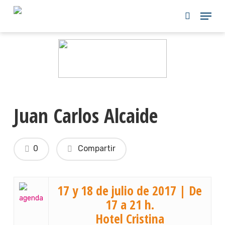
Skip
to
main
content
Juan Carlos Alcaide
0
Compartir
17 y 18 de julio de 2017 | De
17 a 21 h.
Hotel Cristina