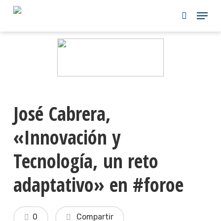
Skip
to
main
content
José Cabrera,
«Innovación y
Tecnología, un reto
adaptativo» en #foroe
0
Compartir