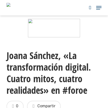
Skip
to
main
content
Joana Sánchez, «La
transformación digital.
Cuatro mitos, cuatro
realidades» en #foroe
0
Compartir