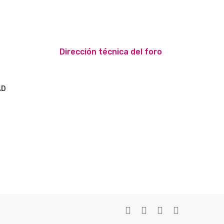
Dirección técnica del foro
AD
S
twitter
facebook
youtube
instagram