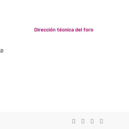
Dirección técnica del foro
AD
S
twitter
facebook
youtube
instagram