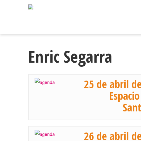
Skip
to
main
content
Enric Segarra
25 de abril d
Espacio
Sant
26 de abril d