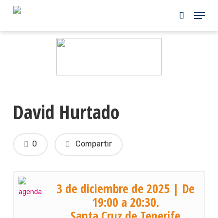
Skip
to
main
content
David Hurtado
0
Compartir
3 de diciembre de 2025 | De
19:00 a 20:30.
Santa Cruz de Tenerife