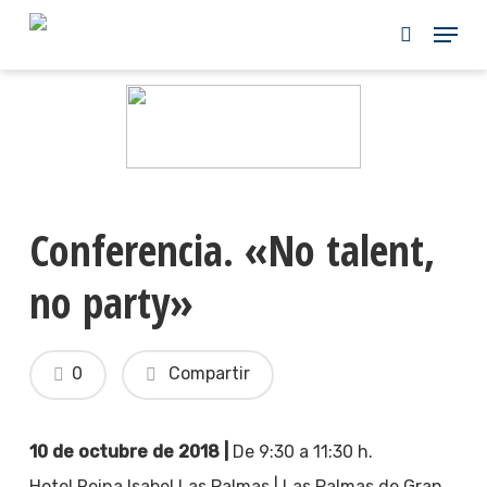
Skip
to
main
content
Conferencia. «No talent,
no party»
0
Compartir
10 de octubre de 2018 |
De 9:30 a 11:30 h.
Hotel Reina Isabel Las Palmas | Las Palmas de Gran