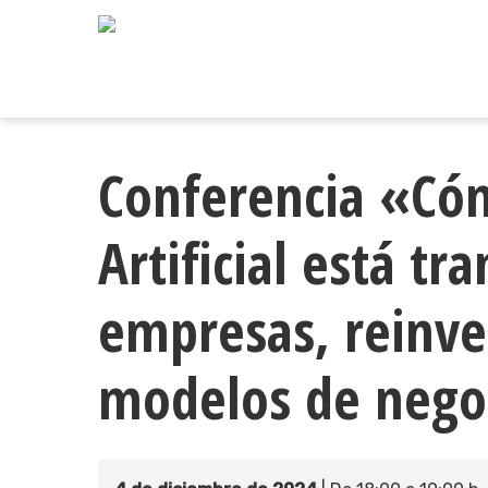
Skip
to
main
content
Conferencia «Cóm
Artificial está t
empresas, reinve
modelos de nego