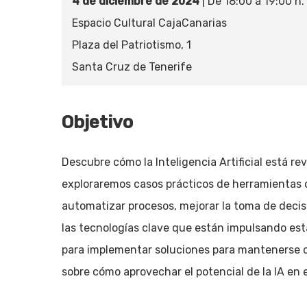
4 de diciembre de 2024
| De 18:00 a 19:00 h.
Espacio Cultural CajaCanarias
Plaza del Patriotismo, 1
Santa Cruz de Tenerife
Pulsa enter para buscar o ESC para cerrar
Objetivo
Descubre cómo la Inteligencia Artificial está 
exploraremos casos prácticos de herramientas q
automatizar procesos, mejorar la toma de decis
las tecnologías clave que están impulsando es
para implementar soluciones para mantenerse com
sobre cómo aprovechar el potencial de la IA en 