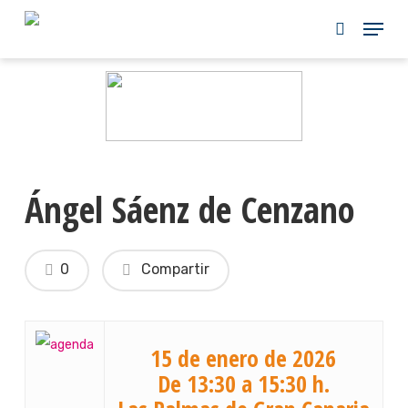
Skip
to
main
content
Ángel Sáenz de Cenzano
0
Compartir
15 de enero de 2026
De 13:30 a 15:30 h.