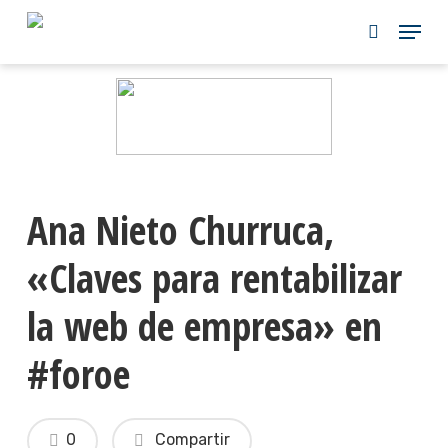
Skip
to
main
content
Ana Nieto Churruca,
«Claves para rentabilizar
la web de empresa» en
#foroe
0
Compartir