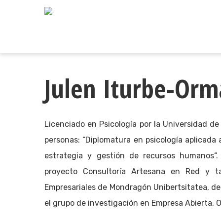
Skip
to
main
content
Julen Iturbe-Orm
Licenciado en Psicología por la Universidad de
personas: “Diplomatura en psicología aplicada a
Pulsa enter para buscar o ESC para cerrar
estrategia y gestión de recursos humanos“. 
proyecto Consultoría Artesana en Red y t
Empresariales de Mondragón Unibertsitatea, d
el grupo de investigación en Empresa Abierta, 