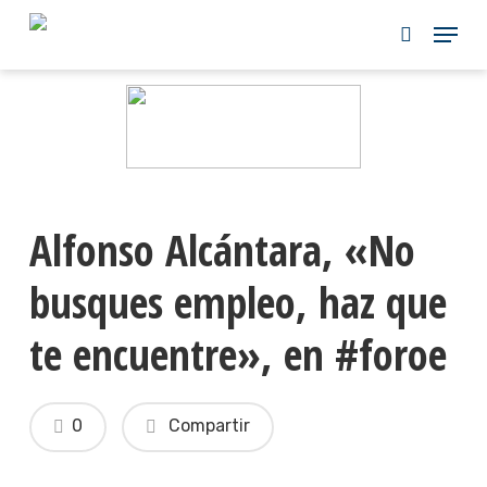
Skip
to
main
content
Alfonso Alcántara, «No
busques empleo, haz que
te encuentre», en #foroe
0
Compartir