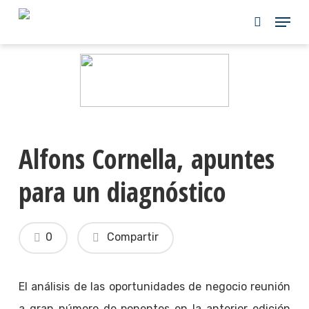
Skip
to
main
content
Alfons Cornella, apuntes
para un diagnóstico
0
Compartir
El análisis de las oportunidades de negocio reunión
a gran número de ponentes en la anterior edición