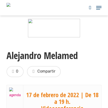
Skip
to
main
content
Alejandro Melamed
0
Compartir
17 de febrero de 2022 | De 18
a 19 h.