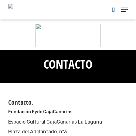
Skip
to
main
content
CONTACTO
Contacto.
Fundación Fyde CajaCanarias
Espacio Cultural CajaCanarias La Laguna
Plaza del Adelantado, nº3